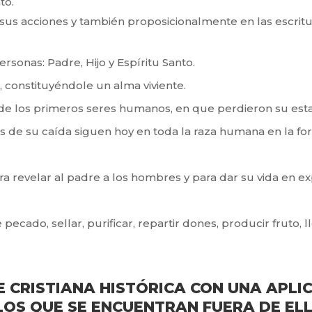
to.
sus acciones y también proposicionalmente en las escritur
rsonas: Padre, Hijo y Espíritu Santo.
 constituyéndole un alma viviente.
a de los primeros seres humanos, en que perdieron su est
as de su caída siguen hoy en toda la raza humana en la f
para revelar al padre a los hombres y para dar su vida en 
 pecado, sellar, purificar, repartir dones, producir fruto, 
FE CRISTIANA HISTÓRICA CON UNA AP
 LOS QUE SE ENCUENTRAN FUERA DE EL