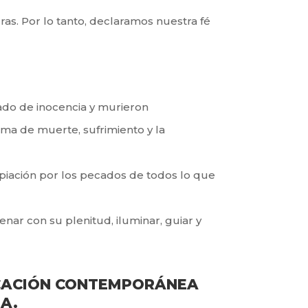
as. Por lo tanto,
declaramos nuestra fé
ado de inocencia y
murieron
orma de muerte,
sufrimiento y la
expiación por los pecados
de todos lo que
llenar con su plenitud,
iluminar, guiar y
LICACIÓN CONTEMPORÁNEA
LA.