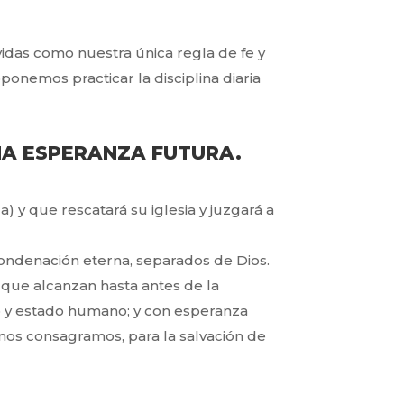
 vidas como nuestra única
regla de fe y
 proponemos
practicar la disciplina diaria
UNA ESPERANZA FUTURA.
a) y que rescatará su
iglesia y juzgará a
 condenación eterna,
separados de Dios.
s que alcanzan hasta
antes de la
o y estado
humano; y con esperanza
nos consagramos, para la salvación de