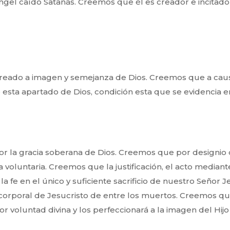
ngel caído Satanás. Creemos que él es creador e incitad
reado a imagen y semejanza de Dios. Creemos que a cau
sta apartado de Dios, condición esta que se evidencia 
or la gracia soberana de Dios. Creemos que por designio 
ma voluntaria. Creemos que la justificación, el acto mediant
a fe en el único y suficiente sacrificio de
nuestro Señor J
 corporal de Jesucristo de
entre los muertos. Creemos qu
por voluntad divina
y los perfeccionará a la imagen del Hijo